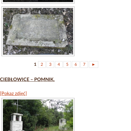
1
2
3
4
5
6
7
►
CIEBŁOWICE – POMNIK.
[Pokaz zdjęć]