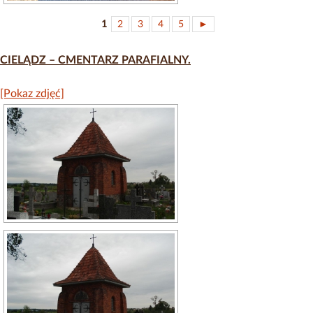
1
2
3
4
5
►
CIELĄDZ – CMENTARZ PARAFIALNY.
[Pokaz zdjęć]