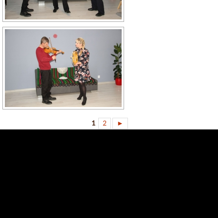
1
2
►