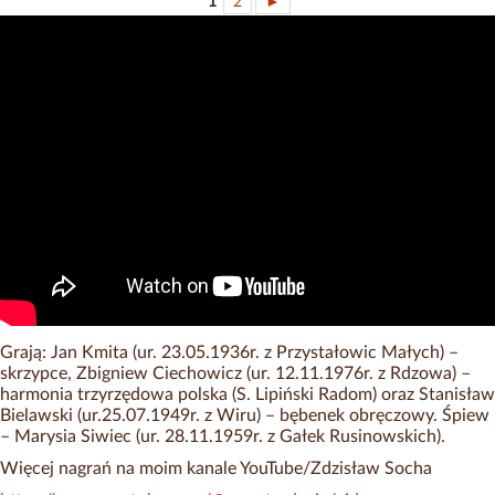
1
2
►
Grają: Jan Kmita (ur. 23.05.1936r. z Przystałowic Małych) –
skrzypce, Zbigniew Ciechowicz (ur. 12.11.1976r. z Rdzowa) –
harmonia trzyrzędowa polska (S. Lipiński Radom) oraz Stanisław
Bielawski (ur.25.07.1949r. z Wiru) – bębenek obręczowy. Śpiew
– Marysia Siwiec (ur. 28.11.1959r. z Gałek Rusinowskich).
Więcej nagrań na moim kanale YouTube/Zdzisław Socha