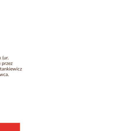
 (ur.
 przez
Stankiewicz
owca.