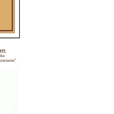
HY.
nka
owianie”.