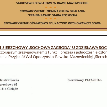
01 SIERZCHOWY „SOCHOWA ZAGRODA” U ZDZISŁAWA SOC
zorajszym zrezygnowałem z funkcji prezesa i jednocześnie czło
enia Przyjaciół Wsi Opoczyńsko-Rawsko-Mazowieckiej „Sierzch