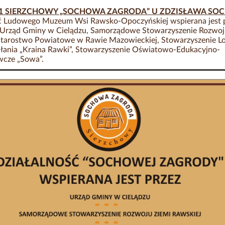
01 SIERZCHOWY „SOCHOWA ZAGRODA” U ZDZISŁAWA SOC
ć Ludowego Muzeum Wsi Rawsko-Opoczyńskiej wspierana jest p
 : Urząd Gminy w Cielądzu, Samorządowe Stowarzyszenie Rozwoj
Starostwo Powiatowe w Rawie Mazowieckiej, Stowarzyszenie L
łania „Kraina Rawki”, Stowarzyszenie Oświatowo-Edukacyjno-
cze „Sowa”.