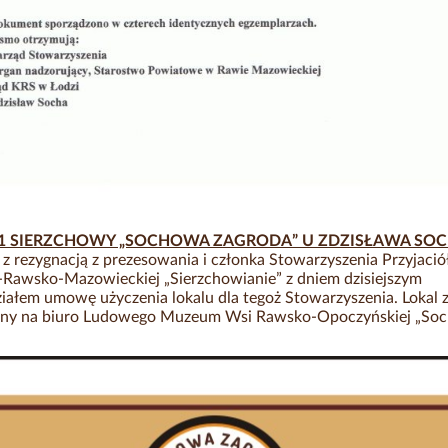
01 SIERZCHOWY „SOCHOWA ZAGRODA” U ZDZISŁAWA SOC
z rezygnacją z prezesowania i członka Stowarzyszenia Przyjació
Rawsko-Mazowieckiej „Sierzchowianie” z dniem dzisiejszym
ałem umowę użyczenia lokalu dla tegoż Stowarzyszenia. Lokal z
ony na biuro Ludowego Muzeum Wsi Rawsko-Opoczyńskiej „So