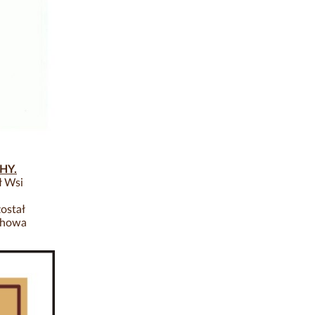
HY.
ł Wsi
ostał
chowa