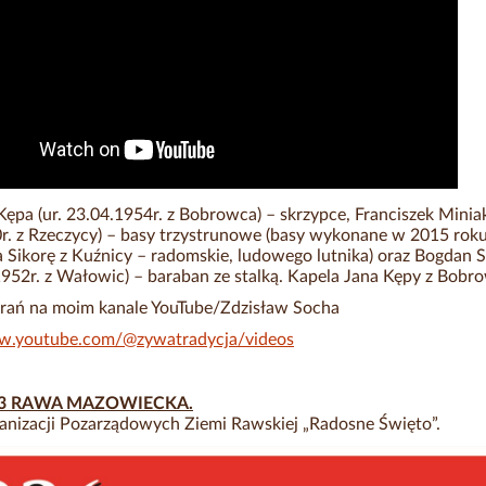
Kępa (ur. 23.04.1954r. z Bobrowca) – skrzypce, Franciszek Miniak
r. z Rzeczycy) – basy trzystrunowe (basy wykonane w 2015 roku
a Sikorę z Kuźnicy – radomskie, ludowego lutnika) oraz Bogdan 
.1952r. z Wałowic) – baraban ze stalką. Kapela Jana Kępy z Bobr
rań na moim kanale YouTube/Zdzisław Socha
ww.youtube.com/@zywatradycja/videos
03 RAWA MAZOWIECKA.
anizacji Pozarządowych Ziemi Rawskiej „Radosne Święto”.