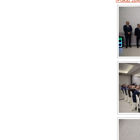
[Pokaz zdję