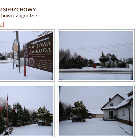
12 SIERZCHOWY.
howej Zagrodzie.
ć]