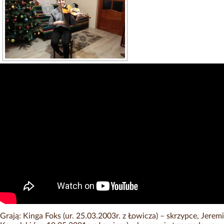
Grają: Kinga Foks (ur. 25.03.2003r. z Łowicza) – skrzypce, Jeremi