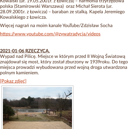
Kowalski (ur. 19.05.2001r. z Łowicza) – harmonia trzyrzędowa
polska (Stamirowski Warszawa) oraz Michał Sierota (ur.
28.09.2001r. z Łowicza) – baraban ze stalką. Kapela Jeremiego
Kowalskiego z Łowicza.
Więcej nagrań na moim kanale YouTube/Zdzisław Socha
https://www.youtube.com/@zywatradycja/videos
2021-01-06 RZECZYCA.
Wypad nad Pilicę. Miejsce w którym przed II Wojną Światową
znajdował się most, który został zburzony w 1939roku. Do tego
miejsca prowadzi wybudowana przed wojną droga utwardzona
polnym kamieniem.
[Pokaz zdjęć]