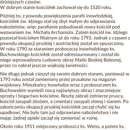
dzisiejszych czasów.
W dobrym stanie kościółek zachował się do 1520 roku.
Później to, z powodu powiększenia parafii inowłodzkiej,
kościółek św. Idziego stał się zbyt małym do odprawiania
nabożeństw, więc parafianie pobudowali nowy kościół pod
wezwaniem św. Michała Archanioła. Zatem kościół św. Idziego
pozostał kościołem filialnym aż do roku 1793. Jednak z czasem z
powodu okupacji pruskiej i austriackiej został on opuszczony.
W roku 1790 za staraniem proboszcza inowłodzkiego ks.
Buchowskiego kościółek został odrestaurowany i został do
niego wprowadzony cudowny obraz Matki Boskiej Bolesnej,
przez co nabrał jeszcze większej świetności.
Nie długo jednak cieszył się swoim dobrym stanem, ponieważ w
1793 roku został zamieniony przez prusaków na magazyn
wojskowy. Mieszkańcy Inowłodza wraz z proboszczem ks.
Buchowskim wynieśli nocą najświętszy obraz i znaczniejsze
sprzęty i bogactwo kościelne. Resztę zabrali żołnierze pruscy,
kościół zasypali zbożem, a cmentarz zasypali słomą i sianem. Po
zakończeniu okupacji pruskiej kościółek zaczął chylić się ku
upadkowi. Nie były tam już odprawiane nabożeństwa i nie
mając żadnej opieki zaczął się zamieniać w ruinę.
Około roku 1911 miejscowy proboszcz ks. Weiss, a potem ks.