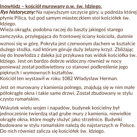
Inowłódz – kościół murowany p.w. św. Idziego.
Rys historyczny:
Na najwyższym szczycie góry, u podnóża której
płynie Pilica, tuż pod samym miasteczkiem stoi kościółek św.
Idziego.
Wieża okrągła, podobna raczej do baszty jakiegoś starego
zamczyska, przylegająca do frontowej ściany kościoła, dumnie
wznosi się w górę. Pokryta jest czerwonym dachem w kształcie
dużego stożka, nad którym góruje duży żelazny krzyż. Zbliżając
się do Inowłodza z daleka już przykuwa nas widok kościółka św.
Idziego. Jest on bardzo dobrze widoczny również w nocy
ponieważ został podświetlony co stanowi podkreślenie jego
pięknych i wymownych kształtów.
Kościół ten wystawił w roku 1082 Władysław Herman.
Jest on murowany z kamienia polnego, znajdują się w nim małe
półokrągłe okna i takie same drzwi. Został zbudowany w stylu
czysto romańskim.
Wskutek wielu wojen i napadów, budynek kościelny był
jednocześnie twierdzą stąd grube mury z kamienia, niewielkie
okrągłe okna, które mogły służyć jako strzelnice. Budynki
budowane w stylu romańskim należą do najstarszych w Polsce.
Do nich również zalicza się kościółek św. Idziego.