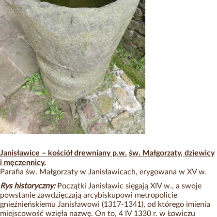
Janisławice – kościół drewniany p.w.
św. Małgorzaty, dziewicy
i męczennicy.
Parafia św. Małgorzaty w Janisławicach, erygowana w XV w.
Rys historyczny:
Początki Janisławic sięgają XIV w., a swoje
powstanie zawdzięczają arcybiskupowi metropolicie
gnieźnieńskiemu Janisławowi (1317-1341), od którego imienia
miejscowość wzięła nazwę. On to, 4 IV 1330 r. w Łowiczu