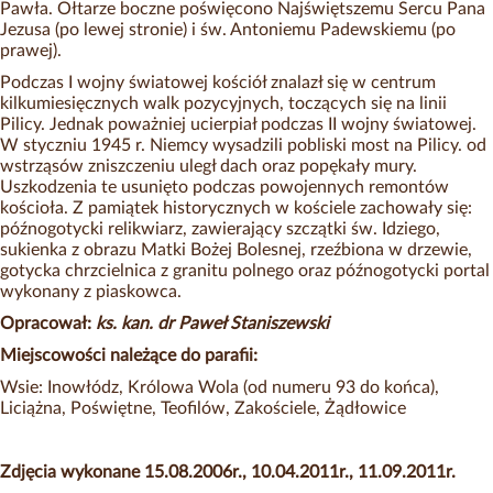
Pawła. Ołtarze boczne poświęcono Najświętszemu Sercu Pana
Jezusa (po lewej stronie) i św. Antoniemu Padewskiemu (po
prawej).
Podczas I wojny światowej kościół znalazł się w centrum
kilkumiesięcznych walk pozycyjnych, toczących się na linii
Pilicy. Jednak poważniej ucierpiał podczas II wojny światowej.
W styczniu 1945 r. Niemcy wysadzili pobliski most na Pilicy. od
wstrząsów zniszczeniu uległ dach oraz popękały mury.
Uszkodzenia te usunięto podczas powojennych remontów
kościoła. Z pamiątek historycznych w kościele zachowały się:
późnogotycki relikwiarz, zawierający szczątki św. Idziego,
sukienka z obrazu Matki Bożej Bolesnej, rzeźbiona w drzewie,
gotycka chrzcielnica z granitu polnego oraz późnogotycki portal
wykonany z piaskowca.
Opracował:
ks. kan. dr Paweł Staniszewski
Miejscowości należące do parafii:
Wsie: Inowłódz, Królowa Wola (od numeru 93 do końca),
Liciążna, Poświętne, Teofilów, Zakościele, Żądłowice
Zdjęcia wykonane 15.08.2006r., 10.04.2011r., 11.09.2011r.