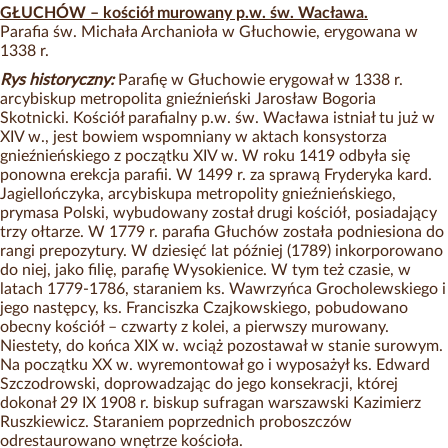
GŁUCHÓW – kościół murowany p.w. św. Wacława.
Parafia św. Michała Archanioła w Głuchowie, erygowana w
1338 r.
Rys historyczny:
Parafię w Głuchowie erygował w 1338 r.
arcybiskup metropolita gnieźnieński Jarosław Bogoria
Skotnicki. Kościół parafialny p.w. św. Wacława istniał tu już w
XIV w., jest bowiem wspomniany w aktach konsystorza
gnieźnieńskiego z początku XIV w. W roku 1419 odbyła się
ponowna erekcja parafii. W 1499 r. za sprawą Fryderyka kard.
Jagiellończyka, arcybiskupa metropolity gnieźnieńskiego,
prymasa Polski, wybudowany został drugi kościół, posiadający
trzy ołtarze. W 1779 r. parafia Głuchów została podniesiona do
rangi prepozytury. W dziesięć lat później (1789) inkorporowano
do niej, jako filię, parafię Wysokienice. W tym też czasie, w
latach 1779-1786, staraniem ks. Wawrzyńca Grocholewskiego i
jego następcy, ks. Franciszka Czajkowskiego, pobudowano
obecny kościół – czwarty z kolei, a pierwszy murowany.
Niestety, do końca XIX w. wciąż pozostawał w stanie surowym.
Na początku XX w. wyremontował go i wyposażył ks. Edward
Szczodrowski, doprowadzając do jego konsekracji, której
dokonał 29 IX 1908 r. biskup sufragan warszawski Kazimierz
Ruszkiewicz. Staraniem poprzednich proboszczów
odrestaurowano wnętrze kościoła.