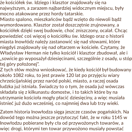
że kościółek św. Idziego i klasztor znajdowały się na
najwyższym, a zarazem najbardziej widocznym miejscu, były
mocno atakowane przez hordy tatarskie.
Miasto spalono, mieszkańców bądź wzięto do niewoli bądź
wymordowano. Klasztor został doszczętnie zrujnowany, a
kościółek dzięki swej budowie, choć zniszczony, ocalał. Chcąc
powiedzieć coś więcej o kościółku św. Idziego oraz o historii
miasta Inowłódz należy zastanowić się nad słowami, które
niegdyś znajdowały się nad ołtarzem w kościele. Czytamy, że
Władysław Herman nie tylko kościół i klasztor zbudował, ale i
„sowicie go wyposażył dziesięcinami, szczególnie z osady, u stóp
tej góry położonej”.
Z tych słów można wnioskować, że kiedy kościół był budowany
około 1082 roku, to jest prawie 120 lat po przyjęciu wiary
chrześcijańskiej przez naród polski, miasto, a raczej osada
ludzka już istniała. Świadczy to o tym, że osada już wówczas
składała się z kilkunastu domostw, i to takich które by na
utrzymanie kościoła mogły płacić dziesięciny, a więc musiała
istnieć już dużo wcześniej, co najmniej dwa lub trzy wieki.
Zatem historia Inowłodza sięga jeszcze czasów pogańskich. Na
dowód tego można jeszcze przytoczyć fakt, że w roku 1145 w
Inowłodzu pobierane były cła od przywożonych towarów, a
więc drogi, którymi ten towar przywożono musiały powstać