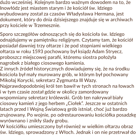
dużo wcześniej. Kolejnym bardzo ważnym dowodem na to, że
Inowłódz jest miastem starym i że kościół św. Idziego
wybudowany został za czasów Władysława Hermana, jest
dokument, który do dnia dzisiejszego znajduje się w archiwach
przy kościele w Trzemesznie.
Sporo szczegółów odnoszących się do kościoła św. Idziego
odnajdujemy w pamiętniku religijnym. Czytamy tam, że kościół
posiadał dawniej trzy ołtarze i że pod stopniami wielkiego
ołtarza w roku 1593 pochowany był ksiądz Adam Stryecz,
proboszcz miejscowej parafii, któremu siostra położyła
nagrobek z białego ciosowego kamienia.
Z innych źródeł historycznych dowiadujemy się, że na środku
kościoła był mały murowany grób, w którym był pochowany
Mikołaj Korycki, sekretarz Zygmunta III Wazy.
Najprawdopodobniej król ten bawił w tych stronach na łowach
i w tym czasie został gdzie w okolicy zamordowany
wspomniany sekretarz królewski. Grób ten nakrywał biały
ciosowy kamień z jego herbem „Ciołek”. Jeszcze w ostatnich
latach przed l Wojną Światową grób istniał, choć już bardzo
zrujnowany. Po wojnie, po odrestaurowaniu kościółka posadzkę
wyrównano i znikły ślady grobu.
W kościółku umieszczony był również w wielkim ołtarzu obraz
św. Idziego, sprowadzony z Włoch. Jednak i on nie przetrwał do