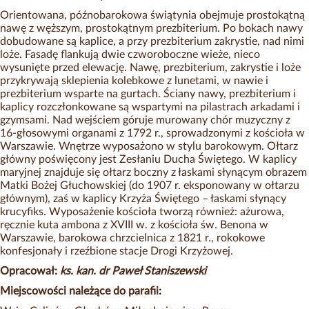
Orientowana, późnobarokowa świątynia obejmuje prostokątną
nawę z węższym, prostokątnym prezbiterium. Po bokach nawy
dobudowane są kaplice, a przy prezbiterium zakrystie, nad nimi
loże. Fasadę flankują dwie czworoboczne wieże, nieco
wysunięte przed elewację. Nawę, prezbiterium, zakrystie i loże
przykrywają sklepienia kolebkowe z lunetami, w nawie i
prezbiterium wsparte na gurtach. Ściany nawy, prezbiterium i
kaplicy rozczłonkowane są wspartymi na pilastrach arkadami i
gzymsami. Nad wejściem góruje murowany chór muzyczny z
16-głosowymi organami z 1792 r., sprowadzonymi z kościoła w
Warszawie. Wnętrze wyposażono w stylu barokowym. Ołtarz
główny poświęcony jest Zesłaniu Ducha Świętego. W kaplicy
maryjnej znajduje się ołtarz boczny z łaskami słynącym obrazem
Matki Bożej Głuchowskiej (do 1907 r. eksponowany w ołtarzu
głównym), zaś w kaplicy Krzyża Świętego – łaskami słynący
krucyfiks. Wyposażenie kościoła tworzą również: ażurowa,
ręcznie kuta ambona z XVIII w. z kościoła św. Benona w
Warszawie, barokowa chrzcielnica z 1821 r., rokokowe
konfesjonały i rzeźbione stacje Drogi Krzyżowej.
Opracował:
ks. kan. dr Paweł Staniszewski
Miejscowości należące do parafii: