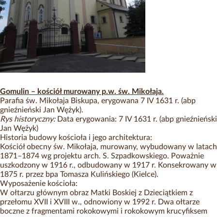
Gomulin – kościół murowany p.w. św. Mikołaja.
Parafia św. Mikołaja Biskupa, erygowana 7 IV 1631 r. (abp
gnieźnieński Jan Wężyk).
Rys historyczny:
Data erygowania: 7 IV 1631 r. (abp gnieźnieński
Jan Wężyk)
Historia budowy kościoła i jego architektura:
Kościół obecny św. Mikołaja, murowany, wybudowany w latach
1871–1874 wg projektu arch. S. Szpadkowskiego. Poważnie
uszkodzony w 1916 r., odbudowany w 1917 r. Konsekrowany w
1875 r. przez bpa Tomasza Kulińskiego (Kielce).
Wyposażenie kościoła:
W ołtarzu głównym obraz Matki Boskiej z Dzieciątkiem z
przełomu XVII i XVIII w., odnowiony w 1992 r. Dwa ołtarze
boczne z fragmentami rokokowymi i rokokowym krucyfiksem