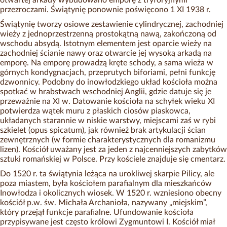
otwartej arkady wybudowano emporę z tryforyjnymi
przezroczami. Świątynię ponownie poświęcono 1 XI 1938 r.
Świątynię tworzy osiowe zestawienie cylindrycznej, zachodniej
wieży z jednoprzestrzenną prostokątną nawą, zakończoną od
wschodu absydą. Istotnym elementem jest oparcie wieży na
zachodniej ścianie nawy oraz otwarcie jej wysoką arkadą na
emporę. Na emporę prowadzą kręte schody, a sama wieża w
górnych kondygnacjach, przeprutych biforiami, pełni funkcję
dzwonnicy. Podobny do inowłodzkiego układ kościoła można
spotkać w hrabstwach wschodniej Anglii, gdzie datuje się je
przeważnie na XI w. Datowanie kościoła na schyłek wieku XI
potwierdza wątek muru z płaskich ciosów piaskowca,
układanych starannie w niskie warstwy, miejscami zaś w rybi
szkielet (opus spicatum), jak również brak artykulacji ścian
zewnętrznych (w formie charakterystycznych dla romanizmu
lizen). Kościół uważany jest za jeden z najcenniejszych zabytków
sztuki romańskiej w Polsce. Przy kościele znajduje się cmentarz.
Do 1520 r. ta świątynia leżąca na urokliwej skarpie Pilicy, ale
poza miastem, była kościołem parafialnym dla mieszkańców
Inowłodza i okolicznych wiosek. W 1520 r. wzniesiono obecny
kościół p.w. św. Michała Archanioła, nazywany „miejskim”,
który przejął funkcje parafialne. Ufundowanie kościoła
przypisywane jest często królowi Zygmuntowi I. Kościół miał