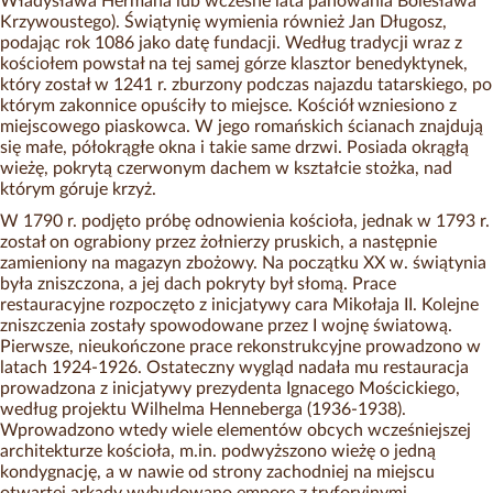
Władysława Hermana lub wczesne lata panowania Bolesława
Krzywoustego). Świątynię wymienia również Jan Długosz,
podając rok 1086 jako datę fundacji. Według tradycji wraz z
kościołem powstał na tej samej górze klasztor benedyktynek,
który został w 1241 r. zburzony podczas najazdu tatarskiego, po
którym zakonnice opuściły to miejsce. Kościół wzniesiono z
miejscowego piaskowca. W jego romańskich ścianach znajdują
się małe, półokrągłe okna i takie same drzwi. Posiada okrągłą
wieżę, pokrytą czerwonym dachem w kształcie stożka, nad
którym góruje krzyż.
W 1790 r. podjęto próbę odnowienia kościoła, jednak w 1793 r.
został on ograbiony przez żołnierzy pruskich, a następnie
zamieniony na magazyn zbożowy. Na początku XX w. świątynia
była zniszczona, a jej dach pokryty był słomą. Prace
restauracyjne rozpoczęto z inicjatywy cara Mikołaja II. Kolejne
zniszczenia zostały spowodowane przez I wojnę światową.
Pierwsze, nieukończone prace rekonstrukcyjne prowadzono w
latach 1924-1926. Ostateczny wygląd nadała mu restauracja
prowadzona z inicjatywy prezydenta Ignacego Mościckiego,
według projektu Wilhelma Henneberga (1936-1938).
Wprowadzono wtedy wiele elementów obcych wcześniejszej
architekturze kościoła, m.in. podwyższono wieżę o jedną
kondygnację, a w nawie od strony zachodniej na miejscu