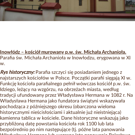
Inowłódz – kościół murowany p.w. św. Michała Archanioła.
Parafia św. Michała Archanioła w Inowłodzu, erygowana w XI
w.
Rys historyczny:
Parafia szczyci się posiadaniem jednego z
najstarszych kościołów w Polsce. Początki parafii sięgają XI w.
Funkcję kościoła parafialnego pełnił wówczas kościół p.w. św.
Idziego, leżący na wzgórzu, na obrzeżach miasta, według
tradycji ufundowany przez Władysława Hermana w 1082 r. Na
Władysława Hermana jako fundatora świątyni wskazywała
pochodząca z późniejszego okresu (obarczona wieloma
historycznymi nieścisłościami i aktualnie już nieistniejąca)
kamienna tablica w kościele. Dane historyczne wskazują jako
przybliżoną datę powstania kościoła rok 1100 lub lata
bezpośrednio po nim następujące (tj. późne lata panowania