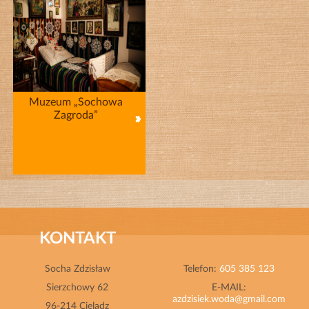
Muzeum „Sochowa
Zagroda”
KONTAKT
Socha Zdzisław
Telefon:
605 385 123
Sierzchowy 62
E-MAIL:
azdzisiek.woda@gmail.com
96-214 Cielądz