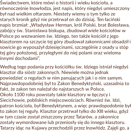
Świadectwem, które mówi o historii i wieku kościoła, a
równocześnie Inowłodza, jest napis, który niegdyś umieszczony
był nad wielkim ołtarzem. Niestety wiemy o tym tylko ze
starych kronik gdyż nie przetrwał on do dzisiaj. Ten łaciński
napis brzmiał: „Władysław Herman, król Polski, brat Bolesława,
zabójcy św. Stanisława biskupa, zbudował wiele kościołów w
Polsce po wezwaniem św. Idziego, ten także kościół z jego
klasztorem na szczycie tej góry zbudował zakonnicami obsadził i
sowicie go wyposażył dziesięcinami, szczególnie z osady u stóp
tej góry położonej, przyległymi do niej polami oraz wieloma
innymi dochodami”.
Według tego podania przy kościółku św. Idziego istniał niegdyś
klasztor dla sióstr zakonnych. Niewiele można jednak
powiedzieć o regułach w nim panujących jak i o nim samym.
Najprawdopodobniej był to Zakon Benedyktyński, uzasadnia to
fakt, że zakon ten należał do najstarszych w Polsce.
Około 1100 roku powstały takie klasztory w Łęczycy i
Siecichowie, pobliskich miejscowościach. Również św. Idzi,
patron kościoła, był Benedyktynem, a więc prawdopodobnie był
to zakon tej reguły. Klasztor przetrwał tylko do XIII wieku, gdyż
w tym czasie został zniszczony przez Tatarów, a zakonnice
zostały wymordowane lub przeniosły się do innego klasztoru.
Tatarzy idąc na Kujawy przechodzili przez Inowłódz. Zajęli go, a