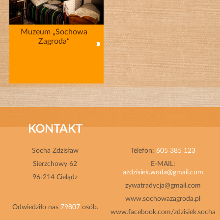
Muzeum „Sochowa
Zagroda”
KONTAKT
Socha Zdzisław
Telefon:
605 385 123
Sierzchowy 62
E-MAIL:
azdzisiek.woda@gmail.com
96-214 Cielądz
zywatradycja@gmail.com
www.sochowazagroda.pl
Odwiedziło nas
79807
osób.
www.facebook.com/zdzisiek.socha