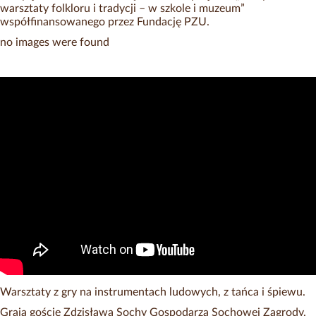
warsztaty folkloru i tradycji – w szkole i muzeum”
współfinansowanego przez Fundację PZU.
no images were found
Warsztaty z gry na instrumentach ludowych, z tańca i śpiewu.
Grają goście Zdzisława Sochy Gospodarza Sochowej Zagrody.