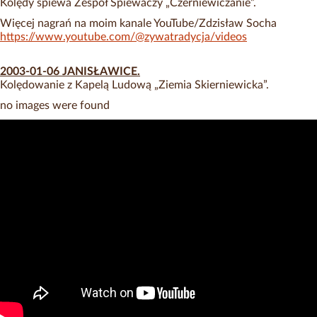
Kolędy śpiewa Zespół Śpiewaczy „Czerniewiczanie”.
Więcej nagrań na moim kanale YouTube/Zdzisław Socha
https://www.youtube.com/@zywatradycja/videos
2003-01-06
J
ANISŁAWICE.
Kolędowanie z Kapelą Ludową „Ziemia Skierniewicka”.
no images were found