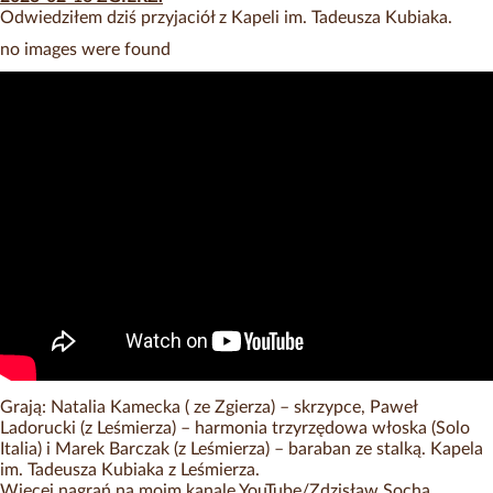
Odwiedziłem dziś przyjaciół z Kapeli im. Tadeusza Kubiaka.
no images were found
Grają: Natalia Kamecka ( ze Zgierza) – skrzypce, Paweł
Ladorucki (z Leśmierza) – harmonia trzyrzędowa włoska (Solo
Italia) i Marek Barczak (z Leśmierza) – baraban ze stalką. Kapela
im. Tadeusza Kubiaka z Leśmierza.
Więcej nagrań na moim kanale YouTube/Zdzisław Socha