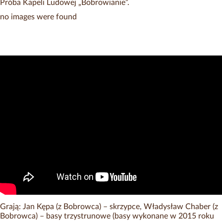
Próba Kapeli Ludowej „Bobrowianie”.
no images were found
Grają: Jan Kępa (z Bobrowca) – skrzypce, Władysław Chaber (z
Bobrowca) – basy trzystrunowe (basy wykonane w 2015 roku