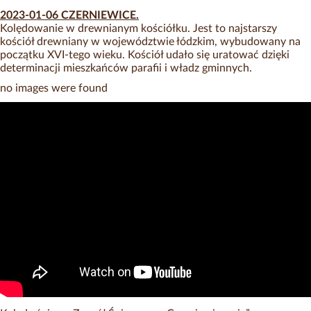
2023-01-06 CZERNIEWICE.
Kolędowanie w drewnianym kościółku. Jest to najstarszy
kościół drewniany w województwie łódzkim, wybudowany na
początku XVI-tego wieku. Kościół udało się uratować dzięki
determinacji mieszkańców parafii i władz gminnych.
no images were found