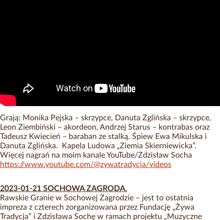
Grają: Monika Pejska – skrzypce, Danuta Zglińska – skrzypce,
Leon Ziembiński – akordeon, Andrzej Starus – kontrabas oraz
Tadeusz Kwiecień – baraban ze stalką. Śpiew Ewa Mikulska i
Danuta Zglińska. Kapela Ludowa „Ziemia Skierniewicka”.
Więcej nagrań na moim kanale YouTube/Zdzisław Socha
https://www.youtube.com/@zywatradycja/videos
2023-01-21 SOCHOWA ZAGRODA.
Rawskie Granie w Sochowej Zagrodzie – jest to ostatnia
impreza z czterech zorganizowana przez Fundację „Żywa
Tradycja” i Zdzisława Sochę w ramach projektu „Muzyczne