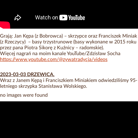
Grają: Jan Kępa (z Bobrowca) – skrzypce oraz Franciszek Miniak
(z Rzeczycy) – basy trzystrunowe (basy wykonane w 2015 roku
przez pana Piotra Sikorę z Kuźnicy – radomskie).
Więcej nagrań na moim kanale YouTube/Zdzisław Socha
https://www.youtube.com/@zywatradycja/videos
2023-03-03 DRZEWICA.
Wraz z Janem Kępą i Franciszkiem Miniakiem odwiedziliśmy 95-
letniego skrzypka Stanisława Wolskiego.
no images were found