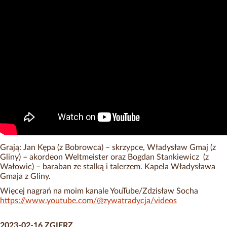
Grają: Jan Kępa (z Bobrowca) – skrzypce, Władysław Gmaj (z
Gliny) – akordeon Weltmeister oraz Bogdan Stankiewicz (z
Wałowic) – baraban ze stalką i talerzem. Kapela Władysława
Gmaja z Gliny.
Więcej nagrań na moim kanale YouTube/Zdzisław Socha
https://www.youtube.com/@zywatradycja/videos
2023-02-16 ZGIERZ.