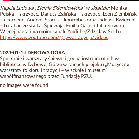
Kapela Ludowa „Ziemia Skierniewicka” w składzie:
Monika
Pejska – skrzypce, Danuta Zglińska – skrzypce, Leon Ziembiński
– akordeon, Andrzej Starus – kontrabas oraz Tadeusz Kwiecień
– baraban ze stalką. Śpiewają: Emilia Galas i Julia Kowara.
Więcej nagrań na moim kanale YouTube/Zdzisław Socha
https://www.youtube.com/@zywatradycja/videos
2023-01-14
DĘBOW
A
GÓRA.
Spotkanie i warsztaty śpiewu i gry na instrumentach w
bibliotece w Dębowej Górze w ramach projektu „Muzyczne
warsztaty folkloru i tradycji – w szkole i muzeum”
współfinansowanego przez Fundację PZU.
no images were found