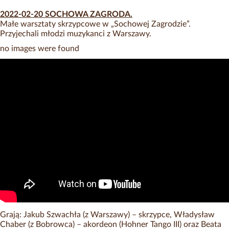
2022-02-20 SOCHOWA ZAGRODA.
Małe warsztaty skrzypcowe w „Sochowej Zagrodzie”.
Przyjechali młodzi muzykanci z Warszawy.
no images were found
Grają: Jakub Szwachła (z Warszawy) – skrzypce, Władysław
Chaber (z Bobrowca) – akordeon (Hohner Tango III) oraz Beata