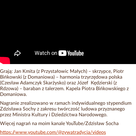
Grają: Jan Kmita (z Przystałowic Małych) – skrzypce, Piotr
Bińkowski (z Domaniowa) – harmonia trzyrzędowa polska
(Czesław Adamczyk Skarżysko) oraz Józef Kędzierski (z
Rdzowa) – baraban z talerzem. Kapela Piotra Bińkowskiego z
Domaniowa.
Nagranie zrealizowano w ramach indywidualnego stypendium
Zdzisława Sochy z zakresu twórczość ludowa przyznanego
przez Ministra Kultury i Dziedzictwa Narodowego.
Więcej nagrań na moim kanale YouTube/Zdzisław Socha
https://www.youtube.com/@zywatradycja/videos