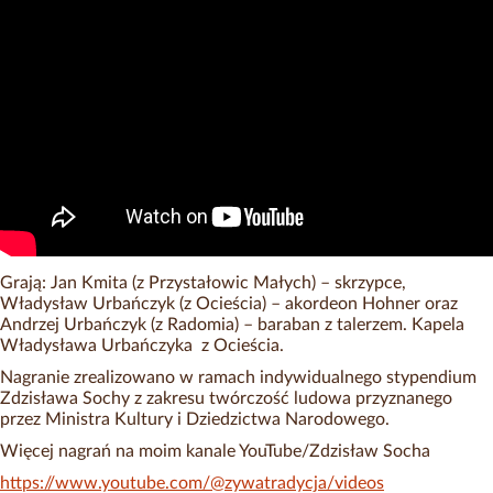
Grają: Jan Kmita (z Przystałowic Małych) – skrzypce,
Władysław Urbańczyk (z Ocieścia) – akordeon Hohner oraz
Andrzej Urbańczyk (z Radomia) – baraban z talerzem. Kapela
Władysława Urbańczyka z Ocieścia.
Nagranie zrealizowano w ramach indywidualnego stypendium
Zdzisława Sochy z zakresu twórczość ludowa przyznanego
przez Ministra Kultury i Dziedzictwa Narodowego.
Więcej nagrań na moim kanale YouTube/Zdzisław Socha
https://www.youtube.com/@zywatradycja/videos