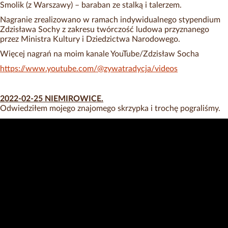
Smolik (z Warszawy) – baraban ze stalką i talerzem.
Nagranie zrealizowano w ramach indywidualnego stypendium
Zdzisława Sochy z zakresu twórczość ludowa przyznanego
przez Ministra Kultury i Dziedzictwa Narodowego.
Więcej nagrań na moim kanale YouTube/Zdzisław Socha
https://www.youtube.com/@zywatradycja/videos
2022-02-25 NIEMIROWICE.
Odwiedziłem mojego znajomego skrzypka i trochę pograliśmy.