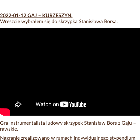
2022-01-12 GAJ – KURZESZYN.
Wreszcie wybrałem się do skrzypka Stanisława Borsa.
Gra instrumentalista ludowy skrzypek Stanisław Bors z Gaju –
rawskie.
Nagranie zrealizowano w ramach indywidualnego stypendium