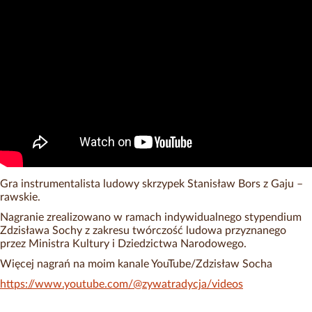
Gra instrumentalista ludowy skrzypek Stanisław Bors z Gaju –
rawskie.
Nagranie zrealizowano w ramach indywidualnego stypendium
Zdzisława Sochy z zakresu twórczość ludowa przyznanego
przez Ministra Kultury i Dziedzictwa Narodowego.
Więcej nagrań na moim kanale YouTube/Zdzisław Socha
https://www.youtube.com/@zywatradycja/videos