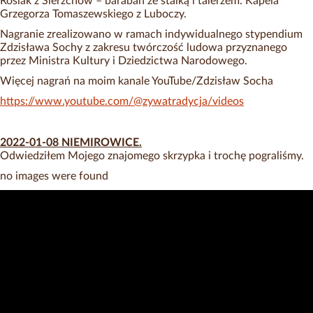
Rosiak z Sierzchów – baraban ze stalką i talerzem. Kapela
Grzegorza Tomaszewskiego z Luboczy.
Nagranie zrealizowano w ramach indywidualnego stypendium
Zdzisława Sochy z zakresu twórczość ludowa przyznanego
przez Ministra Kultury i Dziedzictwa Narodowego.
Więcej nagrań na moim kanale YouTube/Zdzisław Socha
https://www.youtube.com/@zywatradycja/videos
2022-01-08 NIEMIROWICE.
Odwiedziłem Mojego znajomego skrzypka i trochę pograliśmy.
no images were found