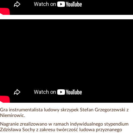
Gra instrumentalista ludowy skrzypek Stefan Grzegorzewski z
Niemirowic.
Nagranie zrealizowano w ramach indywidualnego stypendium
Zdzisława Sochy z zakresu twórczość ludowa przyznanego