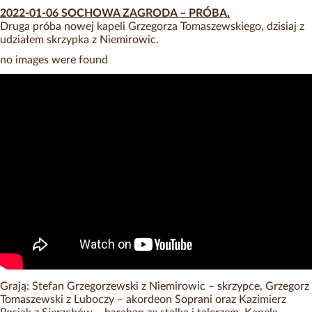
2022-01-06 SOCHOWA ZAGRODA – PRÓBA.
Druga próba nowej kapeli Grzegorza Tomaszewskiego, dzisiaj z
udziałem skrzypka z Niemirowic.
no images were found
Grają: Stefan Grzegorzewski z Niemirowic – skrzypce, Grzegorz
Tomaszewski z Luboczy – akordeon Soprani oraz Kazimierz