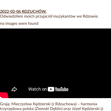
2022-02-06 RDZUCHÓW.
Odwiedziłem moich przyjaciół muzykantów we Rdzowie.
no images were found
Grają: Mieczysław Kędzierski (z Rdzuchowa) – harmonia
trzyrzędowa polska (Ziemski Dęblin) oraz Józef Kędzierski (z