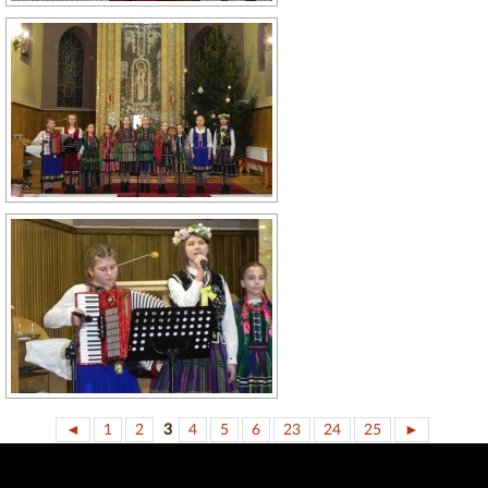
◄
1
2
3
4
5
6
23
24
25
►