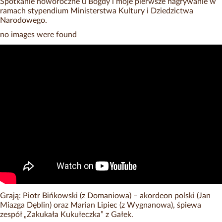
Spotkanie noworoczne u Bogdy i moje pierwsze nagrywanie w
ramach stypendium Ministerstwa Kultury i Dziedzictwa
Narodowego.
no images were found
Grają: Piotr Bińkowski (z Domaniowa) – akordeon polski (Jan
Miazga Dęblin) oraz Marian Lipiec (z Wygnanowa), śpiewa
zespół „Zakukała Kukułeczka” z Gałek.